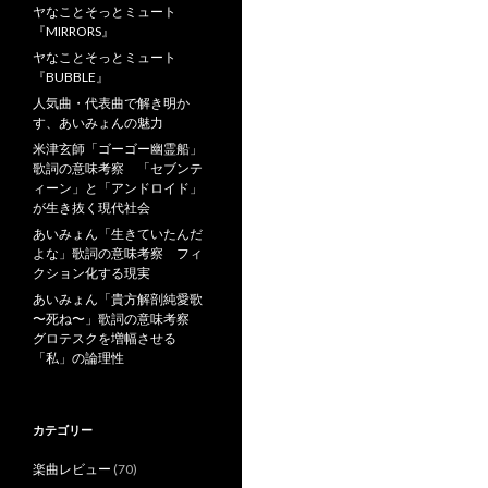
ヤなことそっとミュート
『MIRRORS』
ヤなことそっとミュート
『BUBBLE』
人気曲・代表曲で解き明か
す、あいみょんの魅力
米津玄師「ゴーゴー幽霊船」
歌詞の意味考察 「セブンテ
ィーン」と「アンドロイド」
が生き抜く現代社会
あいみょん「生きていたんだ
よな」歌詞の意味考察 フィ
クション化する現実
あいみょん「貴方解剖純愛歌
〜死ね〜」歌詞の意味考察
グロテスクを増幅させる
「私」の論理性
カテゴリー
楽曲レビュー
(70)