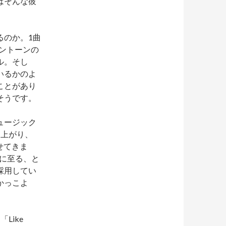
はそんな彼
のか。1曲
クリーントーンの
ル。そし
いるかのよ
ことがあり
そうです。
ュージック
り上がり、
せてきま
に至る、と
採用してい
かっこよ
Like