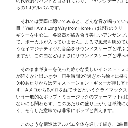
の代表的なバンドと目されており、『ヤングチーム』
らの1stアルバムです。
それでは実際に聴いてみると、どんな音が鳴っている
目「Yes! I Am a Long Way from Home」は複数の
ギターを中心に、各楽器が絡み合う美しいアンサンブ
て、ボーカルが入っていません。まるで風景を眺めて
うなイマジナティヴな音楽をサウンドスケープと呼ぶ
ますが、この曲などはまさにサウンドスケープと呼べ
そのままギターを使った静かな美しいインスト・ミ
が続くかと思いきや、再生時間3分過ぎから徐々に盛
3:40あたりからはディストーション・ギターが押し寄
す。AメロからBメロを経てサビというクライマックス
いう一般的なポップ・ミュージックのフォーマットは
ないにも関わらず、このあたりの盛り上がりは単純に
く、そうした意味では非常にポップと言えます。
このような構造はアルバム全体を通して続き、2曲目「