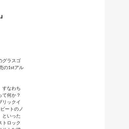
』
のグラスゴ
の1stアル
、すなわち
って何か？
ブリックイ
8ビートのノ
、といった
ストロック