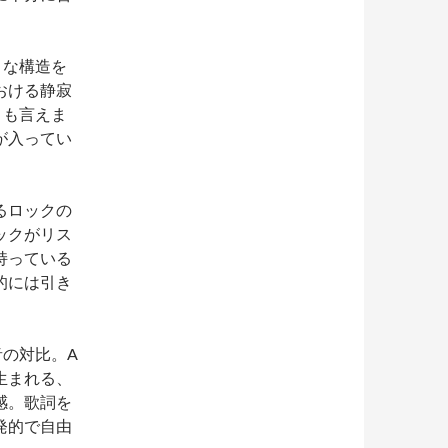
うな構造を
おける静寂
とも言えま
が入ってい
るロックの
ックがリス
持っている
的には引き
の対比。A
生まれる、
感。歌詞を
発的で自由