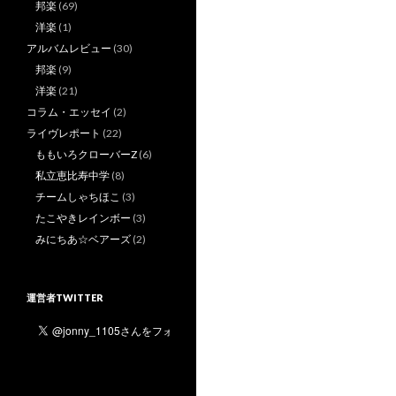
邦楽
(69)
洋楽
(1)
アルバムレビュー
(30)
邦楽
(9)
洋楽
(21)
コラム・エッセイ
(2)
ライヴレポート
(22)
ももいろクローバーZ
(6)
私立恵比寿中学
(8)
チームしゃちほこ
(3)
たこやきレインボー
(3)
みにちあ☆ベアーズ
(2)
運営者TWITTER