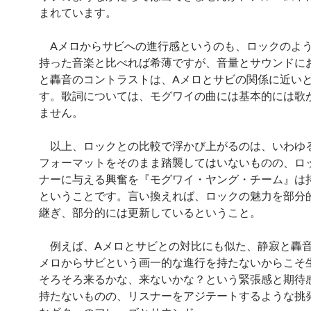
まれています。
Aメロからサビへの進行感というのも、ロックのよ
持った音楽と比べれば希薄ですが、音量とサウンドに
と轟音のコントラストは、Aメロとサビの関係に近い
す。歌詞については、モグワイの曲には基本的には歌
ません。
以上、ロックとの比較で浮かび上がるのは、いわゆ
フォーマットをそのまま踏襲してはいないものの、ロ
ナーに与える興奮を『モグワイ・ヤング・チーム』は
ということです。言い換えれば、ロックの魅力を部分
継ぎ、部分的には更新しているということ。
例えば、Aメロとサビとの対比にも似た、静寂と轟音
メロからサビという画一的な進行を持たないからこそ
そろそろ来るかな、来ないかな？という緊張感と期待
持たないものの、リスナーをアジテートするような挑