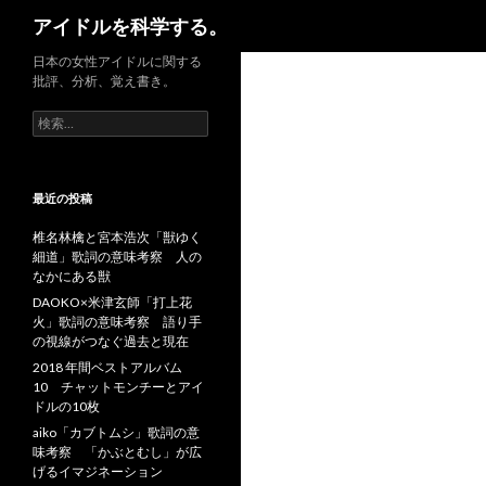
検
アイドルを科学する。
索
日本の女性アイドルに関する
批評、分析、覚え書き。
検
索:
最近の投稿
椎名林檎と宮本浩次「獣ゆく
細道」歌詞の意味考察 人の
なかにある獣
DAOKO×米津玄師「打上花
火」歌詞の意味考察 語り手
の視線がつなぐ過去と現在
2018 年間ベストアルバム
10 チャットモンチーとアイ
ドルの10枚
aiko「カブトムシ」歌詞の意
味考察 「かぶとむし」が広
げるイマジネーション