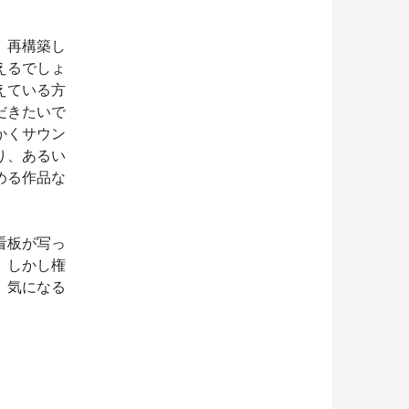
、再構築し
えるでしょ
えている方
だきたいで
かくサウン
り、あるい
める作品な
看板が写っ
。しかし権
、気になる