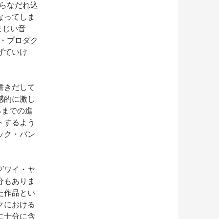
からなだれ込
なってしま
さまじい音
ンド・プロダク
げていけ
書きだして
感的に激し
るまでの進
トするよう
ック・バン
グワイ・ヤ
分もありま
た作品とい
クにおける
に十分に含