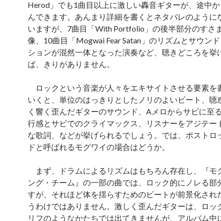
Herod」でも1曲目以上に激しい轟音ギターが、途中
んできます。あんまり詳細を書くとネタバレのように
いますが、7曲目「With Portfolio」の後半部分のす
像、10曲目「Mogwai Fear Satan」のリズムとサウ
ションが混然一体となった演奏など、聴きどころを挙
ば、きりがありません。
ロックという音楽が人々をエキサイトさせる要素を
いくと、単位のはっきりとしたノリのよいビート、聴
く響く歪んだギターのサウンド、Aメロからサビに至
行感とサビでのクライマックス、リスナーをアジテー
な歌詞、などが挙げられるでしょう。では、ポストロ
ドと呼ばれるモグワイの場合はどうか。
まず、ドラムによるリズムはもちろん存在し、『モ
ング・チーム』の一部の曲では、ロック的にノレる部
すが、それほど体を揺らすためのビートが前景化され
うわけではありません。激しく歪んだギターは、ロッ
リフのようなかたちでは出てきませんが、アルバム中