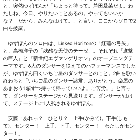
と、突然ゆずぽんが「ちょっと待って。芦田愛菜だよ。わ
たしね、今日、やりたいことあるの。やってもいいか
な？ だから、みんなはけて。」と言い、ここからソロで2
曲を披露。
ゆずぽんのソロ曲は、Linked Horizonの「紅蓮の弓矢」
と、高橋洋子の「残酷な天使のテーゼ」。それぞれ『進撃
の巨人』と『新世紀エヴァンゲリオン』のオープニングテ
ーマです。6人のダンサーを従えてのパフォーマンスでした
が、ゆずぽん曰くいちご星のダンサーとのこと。2曲を歌い
終わると「いちご星のダンサー諸君、ありがとう。楽屋の
あまおう1箱ずつ持って帰っていいよ。ご苦労。」と言っ
て、ダンサーをステージから見送ります。ダンサーがはけ
て、ステージ上に1人残されるゆずぽん。
安藤「あれっ？ ひとり？ 上手(かみて)。下手(しも
て)。センター！ 上手、下手、センター！ わたしがセン
ター！」