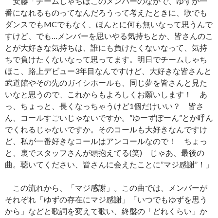
安藤「チームしゃちほこのメンバーのなかで、ゆずが一
番になれるものってなんだろうって考えたときに、歌でも
ダンスでもMCでもなく、ほんとに何も無いなって思うんで
すけど、でも…メンバーを思いやる気持ちとか、皆さんのこ
とが大好きな気持ちは、誰にも負けたくないなって、気持
ちで負けたくないなって思ってます。明日でチームしゃち
ほこ、路上デビュー3年目なんですけど、大好きな皆さんと
武道館やその先のガイシホールも、同じ夢を皆さんと見た
いなと思うので、これからもよろしくお願いします！ あ
っ、ちょっと、長くなっちゃうけど1個だけいい？ 皆さ
ん、コールすごいじゃないですか。”ゆーずぽーん”とか呼ん
でくれるじゃないですか。そのコールも大好きなんですけ
ど、私が一番好きなコールはアンコールなので！ ちょっ
と、裏でスタッフさんが頭抱えてる(笑) じゃあ、最後の
曲。聴いてください、皆さんに会えたことに”マジ感謝”！」
この流れから、「マジ感謝」。この曲では、メンバーが
それぞれ「ゆずの存在にマジ感謝」「いつでもゆずを思う
から」などと歌詞を変えて歌い、終盤の「どれくらい」か