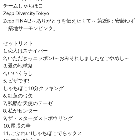
チームしゃちほこ
Zepp DivercityTokyo
Zepp FINAL!～ありがとうを伝えたくて～ 第2部：安藤ゆず
「築地サーモンピンク」
セットリスト
1, 恋人はスナイパー
2, いただきっニッポン!～おみそれしましたなごやめし～
3, 愛の地球祭
4, いいくらし
5, ピザです!
しゃちほこ10分クッキング
6, 紅蓮の弓矢
7, 残酷な天使のテーゼ
8, 私がセンター
9, ザ・スターダストボウリング
10, 尾張の華
11, ごぶれい!しゃちほこでらックス