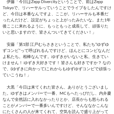
伊藤「今日はZepp Divercityということで、前はZepp
Tokyoで、リハーサルっていうことでライブをしたんですけ
ど、今日は本番なんですよ、ここが。リハーサルも本番だ
ったんだけど、設定がちょっと上がったみたいな。また1年
後ここに来れるように、もっともっと成長して、頑張りた
いと思いますので、皆さんついてきてください！」
安藤「第1部 江戸むらさきということで、私たち”ゆずゆ
ずコンビ”って呼ばれるんですけど、ほんとにコンビなんだ
よ私たち。相棒なんです。ゆずきがいないと私、生きてい
けません！ ゆずき大好きです！ 皆さんも好きですか？ なの
で、(ゆずきに向かって)これからもゆずゆずコンビで頑張っ
ていこうね！」
大黒「今日は来てくれた皆さん、ありがとうございまし
た。ゆずきはメンバーで一番、MCもへたっぴだし、内弁慶
なんで全然話に入れなかったりとか、店長からも怒られる
ことがメンバーで一番多いんですけど、そんななかこんな
にたくさんの人が来てくれて、空気を読んで盛り上がって