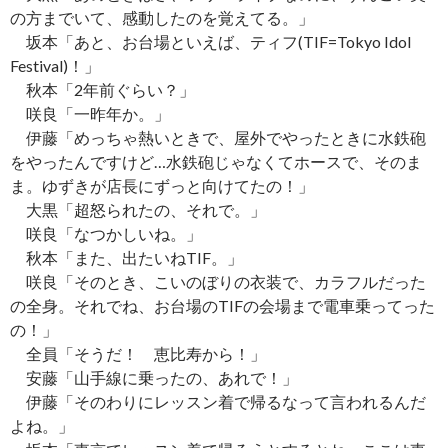
の方までいて、感動したのを覚えてる。」
坂本「あと、お台場といえば、ティフ(TIF=Tokyo Idol
Festival)！」
秋本「2年前ぐらい？」
咲良「一昨年か。」
伊藤「めっちゃ熱いときで、屋外でやったときに水鉄砲
をやったんですけど…水鉄砲じゃなくてホースで、そのま
ま。ゆずきが店長にずっと向けてたの！」
大黒「超怒られたの、それで。」
咲良「なつかしいね。」
秋本「また、出たいねTIF。」
咲良「そのとき、こいのぼりの衣装で、カラフルだった
の全身。それでね、お台場のTIFの会場まで電車乗ってった
の！」
全員「そうだ！ 恵比寿から！」
安藤「山手線に乗ったの、あれで！」
伊藤「そのわりにレッスン着で帰るなって言われるんだ
よね。」