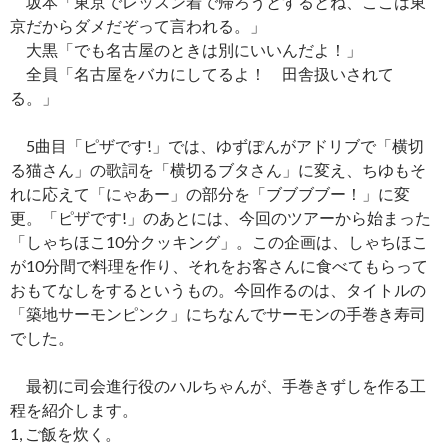
坂本「東京でレッスン着で帰ろうとするとね、ここは東
京だからダメだぞって言われる。」
大黒「でも名古屋のときは別にいいんだよ！」
全員「名古屋をバカにしてるよ！ 田舎扱いされて
る。」
5曲目「ピザです!」では、ゆずぽんがアドリブで「横切
る猫さん」の歌詞を「横切るブタさん」に変え、ちゆもそ
れに応えて「にゃあー」の部分を「ブブブブー！」に変
更。「ピザです!」のあとには、今回のツアーから始まった
「しゃちほこ10分クッキング」。この企画は、しゃちほこ
が10分間で料理を作り、それをお客さんに食べてもらって
おもてなしをするというもの。今回作るのは、タイトルの
「築地サーモンピンク」にちなんでサーモンの手巻き寿司
でした。
最初に司会進行役のハルちゃんが、手巻きずしを作る工
程を紹介します。
1, ご飯を炊く。