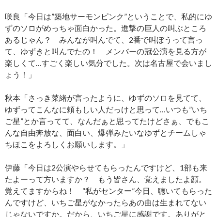
咲良「今日は”築地サーモンピンク”ということで、私的にゆ
ずのソロがめっちゃ面白かった。進撃の巨人の叫ぶところ
あるじゃん？ みんなが叫んでて、2番で叫ぼうって言っ
て、ゆずきと叫んでたの！ メンバーの冠公演を見る方が
楽しくて…すごく楽しい気分でした。次は名古屋で会いまし
ょう！」
秋本「さっき菜緒が言ったように、ゆずのソロを見てて、
ゆずってこんなに頼もしい人だっけと思って…いつも”いち
ご星”とか言ってて、なんだぁと思ってたけどさぁ、でもこ
んな自由奔放な、面白い、爆弾みたいなゆずとチームしゃ
ちほこをよろしくお願いします。」
伊藤「今日は2公演やらせてもらったんですけど、1部も来
たよーって方いますか？ もう皆さん、覚えましたよ顔。
覚えてますからね！ “私がセンター”今日、聴いてもらった
んですけど、いちご星がなかったらあの曲は生まれてない
じゃないですか。だから、いちご星に感謝です。ありがと