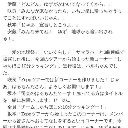
伊藤「どんどん、ゆずがかわいくなってくから。」
咲良「みんなが来なかったら、いちご星に帰っちゃうっ
てことにすればいいじゃん。」
秋本「じゃあ、宣言しとこうよ。」
安藤「みんな来てね！ ゆず、地球から追い出され
る！」
「愛の地球祭」「いいくらし」「サマラバ」と3曲連続で
披露した後に、今回のツアーから始まった新コーナー「し
ゃちほこ10分クッキング」。進行役は、ハルちゃんでし
た。
咲良「Zeppツアーでは新コーナーを作りました！ じゃ
あ、はるもんたさん、よろしくお願いします！」
坂本「司会のはるもんたでーす！ 知ってる方はタイトル
を一緒にお願いします。せーの…」
全員「チームしゃちほこの10分クッキングー！」
坂本「Zeppツアーから始まったこのコーナーは、メンバ
ーから皆さんへおもてなしをするというコーナーです。今
回は大黒柚姫がおもてなしをします。じゃあ、ゆずき何を