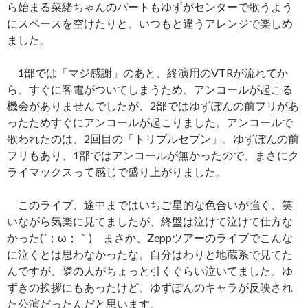
ら始まる菜緒ちゃんのパートもゆずがセンターで歌うよう
にスペースを空けたりと、いつもと違うアレンジで楽しめ
ました。
1部では「マジ感謝」のあと、終演用のVTRが流れてか
ら、すぐに客電がついてしまうため、アンコールが起こる
機会がありませんでしたが、2部ではゆずぽんの前フリがあ
ったためすぐにアンコールが起こりました。アンコールで
歌われたのは、2回目の「トリプルセブン」。ゆずぽんの前
フリもあり、1部ではアンコールが無かったので、まさにク
ライマックスって感じで盛り上がりました。
このライブ、途中まではいちご星的な色合いが強く、笑
いながら気楽に見てましたが、終盤は泣けて泣けて仕方な
かった(´；ω；｀) まさか、Zeppツアーのライブでこんな
に泣くとは思わなかったな。自分はわりと地蔵系で見てた
んですが、隣の人がちょっと引くぐらい泣いてました。ゆ
ずきの挨拶にもあったけど、ゆずぽんのキャラが反映され
た公演だったんだと思います。