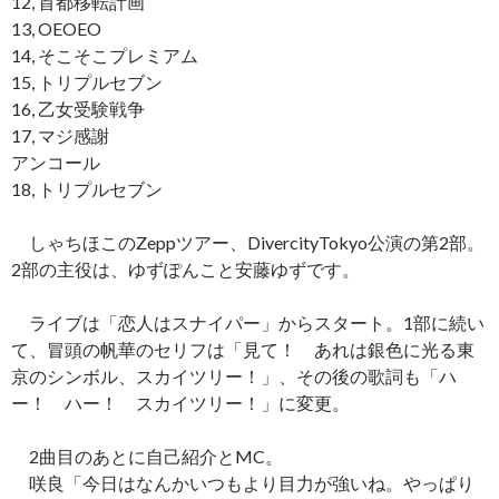
12, 首都移転計画
13, OEOEO
14, そこそこプレミアム
15, トリプルセブン
16, 乙女受験戦争
17, マジ感謝
アンコール
18, トリプルセブン
しゃちほこのZeppツアー、DivercityTokyo公演の第2部。
2部の主役は、ゆずぽんこと安藤ゆずです。
ライブは「恋人はスナイパー」からスタート。1部に続い
て、冒頭の帆華のセリフは「見て！ あれは銀色に光る東
京のシンボル、スカイツリー！」、その後の歌詞も「ハ
ー！ ハー！ スカイツリー！」に変更。
2曲目のあとに自己紹介とMC。
咲良「今日はなんかいつもより目力が強いね。やっぱり