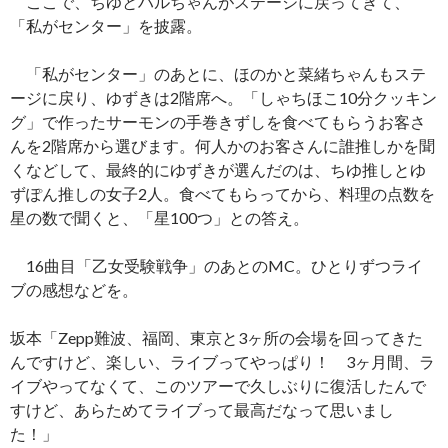
ここで、ちゆとハルちゃんがステージに戻ってきて、
「私がセンター」を披露。
「私がセンター」のあとに、ほのかと菜緒ちゃんもステ
ージに戻り、ゆずきは2階席へ。「しゃちほこ10分クッキン
グ」で作ったサーモンの手巻きずしを食べてもらうお客さ
んを2階席から選びます。何人かのお客さんに誰推しかを聞
くなどして、最終的にゆずきが選んだのは、ちゆ推しとゆ
ずぽん推しの女子2人。食べてもらってから、料理の点数を
星の数で聞くと、「星100つ」との答え。
16曲目「乙女受験戦争」のあとのMC。ひとりずつライ
ブの感想などを。
坂本「Zepp難波、福岡、東京と3ヶ所の会場を回ってきた
んですけど、楽しい、ライブってやっぱり！ 3ヶ月間、ラ
イブやってなくて、このツアーで久しぶりに復活したんで
すけど、あらためてライブって最高だなって思いまし
た！」