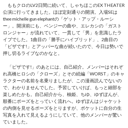
ももクロのLV2日間に続いて、しゃちほこのEX THEATER
公演に行ってきました。ほぼ定刻通りの開演。入場SEは
thee michelle gun elephantの「ゲット・アップ・ルーシ
ー」。開演前にも、ベンジーの曲や、エレカシの「ガスト
ロンジャー」が流れていて、一貫して「男」を意識したラ
イブでした。1曲目の「勝手にハイブリッド」、2曲目の
「ピザです!」とアッパーな曲が続いたので、今日は勢いで
押し切るライブなのかなと。
「ピザです!」のあとには、自己紹介。メンバーはそれぞ
れ高橋ヒロシの「クローズ」とその続編「WORST」のキャ
ラクターの名前を名乗りましたが、この漫画読んでないの
で、わかりませんでした。予習していけば、もっと細部を
楽しめたかも。自己紹介から、柚姫、ちゆ、ゆずぽんが、
順番にポーズをとっていく流れへ。ゆずぽんはジャケット
の内側を見せるポーズをとりますが、ポケットに自分の生
写真を入れて見えるようにしていて、他のメンバーが驚い
ていました。