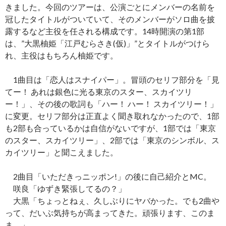
きました。今回のツアーは、公演ごとにメンバーの名前を
冠したタイトルがついていて、そのメンバーがソロ曲を披
露するなど主役を任される構成です。14時開演の第1部
は、”大黒柚姫「江戸むらさき(仮)」”とタイトルがつけら
れ、主役はもちろん柚姫です。
1曲目は「恋人はスナイパー」。冒頭のセリフ部分を「見
てー！ あれは銀色に光る東京のスター、スカイツリ
ー！」、その後の歌詞も「ハー！ ハー！ スカイツリー！」
に変更。セリフ部分は正直よく聞き取れなかったので、1部
も2部も合っているかは自信がないですが、1部では「東京
のスター、スカイツリー」、2部では「東京のシンボル、ス
カイツリー」と聞こえました。
2曲目「いただきっニッポン!」の後に自己紹介とMC。
咲良「ゆずき緊張してるの？」
大黒「ちょっとねぇ、久しぶりにヤバかった。でも2曲や
って、だいぶ気持ちが高まってきた。頑張ります、このま
ま。」