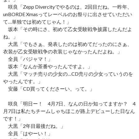
咲良「Zepp Divercityでやるのは、2回目だね。一昨年、
unBORDE Xmasってレーベルのお祭りに出させていただい
て…単独では初めてじゃん！」
坂本「その時にさ、初めて乙女受験戦争披露したんだよ
ね。」
大黒「でもさぁ、発表したのは初めてだったのにさぁ、
衣装が乙女受験戦争の衣装じゃなかったんだよね。」
全員「パジャマ！」
坂本「なんか茶番やったんですよ。」
大黒「マッチ売りの少女の…CD売りの少女っていうのを
やったんです。」
安藤「CD買ってくださーい、って。」
咲良「明日ー！ 4月7日、なんの日か知ってますか？ 4
月7日は私たちチームしゃちほこが路上デビューした日なん
です！」
大黒「2年目最後だね。」
全員「はやーい！」