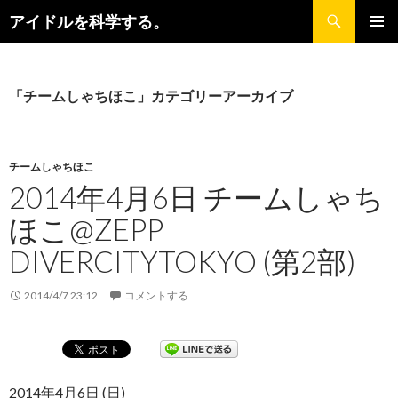
検
アイドルを科学する。
索
コ
メインメ
ン
ニュー
テ
ン
「チームしゃちほこ」カテゴリーアーカイブ
ツ
へ
ス
キ
チームしゃちほこ
ッ
2014年4月6日 チームしゃち
プ
ほこ@ZEPP
DIVERCITYTOKYO (第2部)
2014/4/7 23:12
コメントする
2014年4月6日 (日)