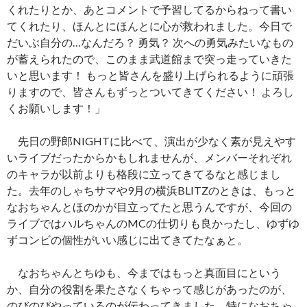
くれたりとか、あとコメントで予習してるからねって書い
てくれたり、ほんとにほんとに心が救われました。今日で
だいぶ自分の…なんだろ？ 勇気？ 次への勇気みたいなもの
が蓄えられたので、このまま武道館まで突っ走っていきた
いと思います！ もっと皆さんを盛り上げられるように頑張
りますので、皆さんもずっとついてきてください！ よろし
くお願いします！」
先日の野郎NIGHTに比べて、演出が少なく素が見えやす
いライブだったからかもしれませんが、メンバーそれぞれ
のキャラが以前よりも格段に立ってきてるなと感じまし
た。去年のしゃちサマや9月の横浜BLITZのときは、もっと
なおちゃんとほのかが目立ってたと思うんですが、今回の
ライブではハルちゃんのMCの仕切りも良かったし、ゆずゆ
ずコンビの個性がいい感じに出てきてたなぁと。
なおちゃんとちゆも、今まではもっと真面目にという
か、自分の役割を果たさなくちゃって感じがあったのが、
のびのびやっているのが伝わってきました。特になおちゃ