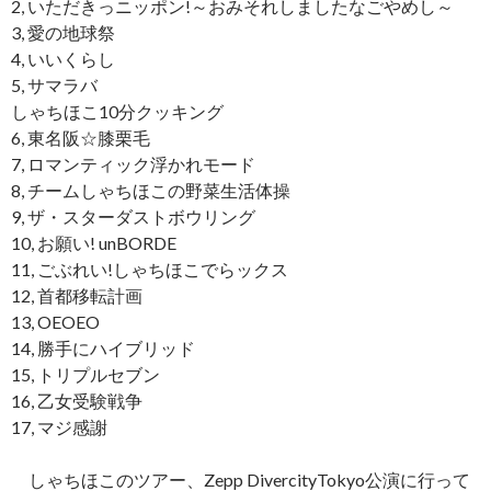
2, いただきっニッポン!～おみそれしましたなごやめし～
3, 愛の地球祭
4, いいくらし
5, サマラバ
しゃちほこ10分クッキング
6, 東名阪☆膝栗毛
7, ロマンティック浮かれモード
8, チームしゃちほこの野菜生活体操
9, ザ・スターダストボウリング
10, お願い! unBORDE
11, ごぶれい!しゃちほこでらックス
12, 首都移転計画
13, OEOEO
14, 勝手にハイブリッド
15, トリプルセブン
16, 乙女受験戦争
17, マジ感謝
しゃちほこのツアー、Zepp DivercityTokyo公演に行って