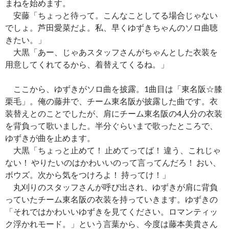
まねを始めます。
安藤「ちょっと待って。こんなことしてる場合じゃない
でしょ。芦田愛菜だよ。私、早くゆずきちゃんのソロ曲聴
きたい。」
大黒「あー、じゃあスタッフさんがちゃんとした衣装を
用意してくれてるから、着替えてくるね。」
ここから、ゆずきがソロ曲を披露。1曲目は「東名阪☆膝
栗毛」。俺の藤井で、チーム東名阪が披露した曲です。衣
装替えとのことでしたが、肩にチーム東名阪の4人分の衣装
を背負って歌いました。半分ぐらいまで歌ったところで、
ゆずきが曲を止めます。
大黒「ちょっと止めて！ 止めてってば！ 違う、これじゃ
ない！ やりたいのはかわいいのって言ってんだろ！ おい、
ボウズ。次から気をつけろよ！ 持ってけ！」
丸刈りのスタッフさんが呼び出され、ゆずきが肩に背負
っていたチーム東名阪の衣装を持っていきます。ゆずきの
「それではかわいいゆずきを見てください。ロマンティッ
ク浮かれモード。」という言葉から、今度は藤本美貴さん