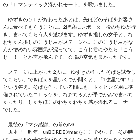
の「ロマンティック浮かれモード」を歌いました。
ゆずきのソロが終わったあとは、先ほどのそばをお客さ
んに食べてもらうことに。2階席にレポーター役のちゆが行
き、食べてもらう人を選びます。ゆずき推しの女子と、な
おちゃん推しのこうじ君がステージへ。このこうじ君がな
んか憎めない雰囲気が漂ってて、こうじ君にやたら「こう
じー！」とか声が飛んでて、会場の空気も良かったです。
ステージに上がった2人に、ゆずきの作ったそばを試食し
てもらい、できばえを星いくつか聞くと、「1億星です！」
という答え。そばを作っている間にも、トッピング用に準
備されていたコロッケを、なおちゃんが手づかみで食べち
ゃったり、しゃちほこのわちゃわちゃ感が溢れるコーナー
でした。
最後の「マジ感謝」の前のMC。
坂本「一昨年、unBORDE Xmasをここでやって、その時
はレーベルの先輩方がたくさんいてって感じだったんです