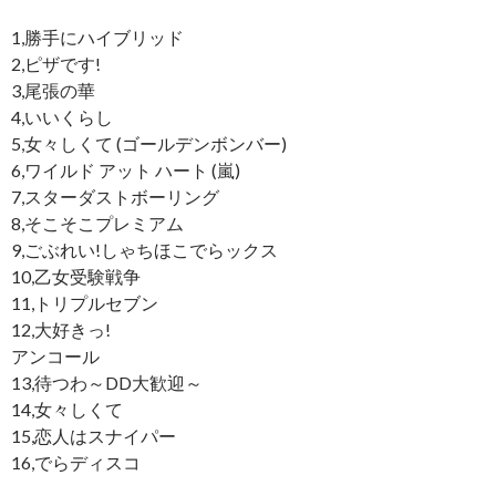
1,勝手にハイブリッド
2,ピザです!
3,尾張の華
4,いいくらし
5,女々しくて (ゴールデンボンバー)
6,ワイルド アット ハート (嵐)
7,スターダストボーリング
8,そこそこプレミアム
9,ごぶれい!しゃちほこでらックス
10,乙女受験戦争
11,トリプルセブン
12,大好きっ!
アンコール
13,待つわ～DD大歓迎～
14,女々しくて
15,恋人はスナイパー
16,でらディスコ