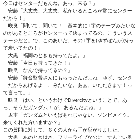
今日はセンターだもんね。あっ、来る？」
安藤「大丈夫、大丈夫、私がいるところが常にセンター
だから！」
咲良「聞いて、聞いて！ 基本的にT字のテープみたいな
のがあるところがセンターって決まってるの、こういうス
テージだと。で、このあいだ、そのT字を(ゆずぽんが)持っ
て歩いてたの！」
大黒「福岡のときも持ってたよ。」
安藤「今日も持ってきた！」
咲良「なんで持ってるの？」
安藤「舞台監督さんにもらったんだよね。ゆず、センタ
ーだからあげるよー、みたいな。あぁ、いただきます！っ
て言って。」
咲良「はい、というわけでDivercityということで、あ
っ、そうだガンダム！ が、あるんだよね。」
坂本「ガンダムといえばあれじゃない、ゾンビメイク。
来てくれた方いますか？」
この質問に対して、多くの人から手が挙がりました。
大黒「あのときはさ、フリーライブなのに、すんごい奥