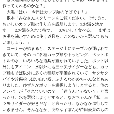
作ってくれるのかな？」
大黒「はい！ 今日はカップ麺のそばです！」
坂本「みなさんスクリーンをご覧ください。それでは、
おいしいカップ麺の作り方を説明します。1,お湯を沸か
す。 2,お湯を入れて待つ。 3,おいしく食べる。 まずは
お湯を沸かすために使う道具を、このなかから選んでもら
いましょう。」
コーナーが始まると、ステージ上にテーブルが運ばれて
きていて、その上に各種カップ麺やトッピング、ペットボ
トルの水、いろいろな道具が置かれていました。ポット以
外にもアイロン、水以外にも三ツ矢サイダーなども。カッ
プ麺もそば以外に多くの種類が準備されていて、サクサク
パイや片栗粉っぽい白い粉、ふえるわかめちゃんなどもあ
りました。ゆずきがポットを選択しようしとすると、他の
メンバーが「それでいいの？」「違うんじゃない？」と言
ったり、水を選択しようとすると、なおちゃんが「私、三
ツ矢サイダーが好きだな」と言ったり、なかなか進行して
いきません。そんななか、突然ゆずぽんが芦田愛菜のもの