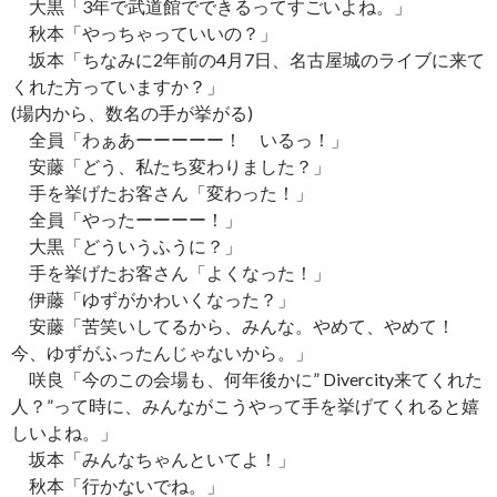
大黒「3年で武道館でできるってすごいよね。」
秋本「やっちゃっていいの？」
坂本「ちなみに2年前の4月7日、名古屋城のライブに来て
くれた方っていますか？」
(場内から、数名の手が挙がる)
全員「わぁあーーーーー！ いるっ！」
安藤「どう、私たち変わりました？」
手を挙げたお客さん「変わった！」
全員「やったーーーー！」
大黒「どういうふうに？」
手を挙げたお客さん「よくなった！」
伊藤「ゆずがかわいくなった？」
安藤「苦笑いしてるから、みんな。やめて、やめて！
今、ゆずがふったんじゃないから。」
咲良「今のこの会場も、何年後かに” Divercity来てくれた
人？”って時に、みんながこうやって手を挙げてくれると嬉
しいよね。」
坂本「みんなちゃんといてよ！」
秋本「行かないでね。」